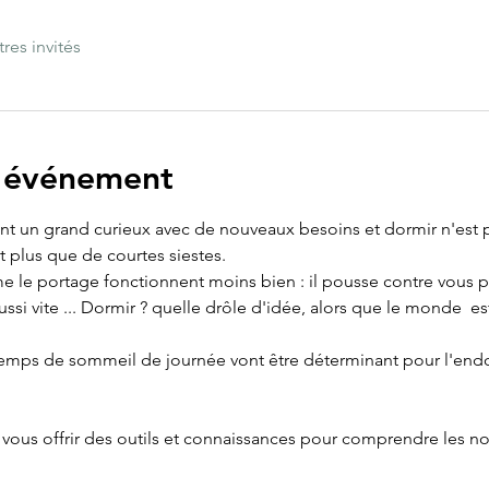
tres invités
l'événement
t un grand curieux avec de nouveaux besoins et dormir n'est plu
t plus que de courtes siestes.
 le portage fonctionnent moins bien : il pousse contre vous po
ussi vite ... Dormir ? quelle drôle d'idée, alors que le monde  e
 temps de sommeil de journée vont être déterminant pour l'endo
 vous offrir des outils et connaissances pour comprendre les n