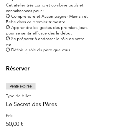
Cet atelier très complet combine outils et
connaissances pour :
💮 Comprendre et Accompagner Maman et
Bébé dans ce premier trimestre
💮 Apprendre les gestes des premiers jours
pour se sentir efficace dès le début
💮 Se préparer à endosser le rôle de votre
vie
💮 Définir le rôle du père que vous
souhaitez devenir
💮 Echangez avec d'autres futurs papas
Réserver
Contenu
➡️ Le bain
➡️ le change physiologique
Vente expirée
➡️ Préparer et donner le biberon (Dose,
Type de billet
quantité, position)
➡️ Accompagner maman dans son
Le Secret des Pères
allaitement
➡️ Le portage à bras
Prix
➡️ Théorie de l'attachement au vu des
50,00 €
dernières avancées en neurosciences
affectives