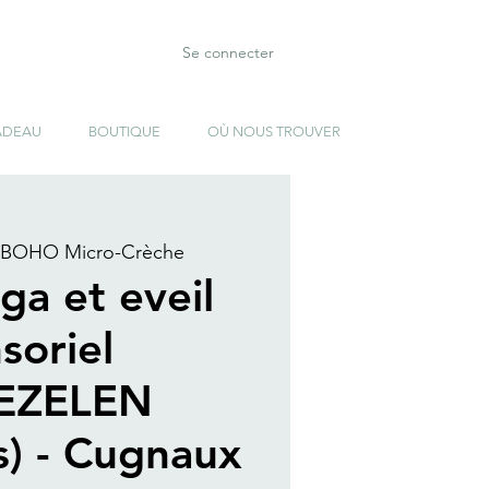
Se connecter
ADEAU
BOUTIQUE
OÙ NOUS TROUVER
BOHO Micro-Crèche
ga et eveil
soriel
EZELEN
s) - Cugnaux