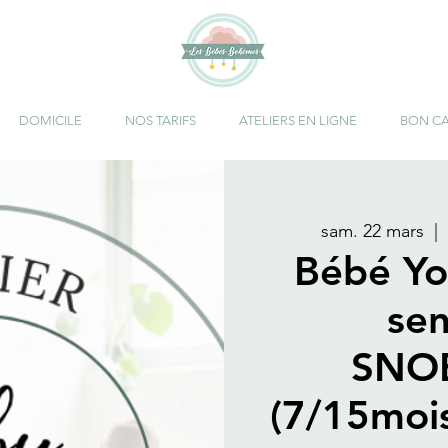
DOMICILE
NOS TARIFS
ATELIERS EN LIGNE
BON C
sam. 22 mars
  |  
Bébé Yo
sen
SNO
(7/15moi