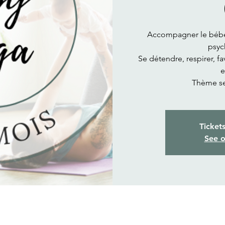
Accompagner le bébé 
psyc
Se détendre, respirer, f
e
Thème sen
Ticket
See o