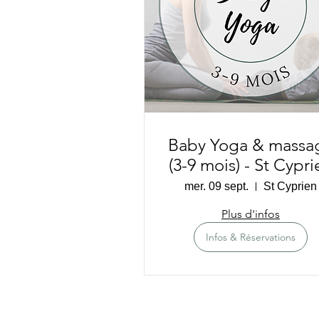
Baby Yoga & massa
(3-9 mois) - St Cypri
mer. 09 sept.
St Cyprien
Plus d'infos
Infos & Réservations