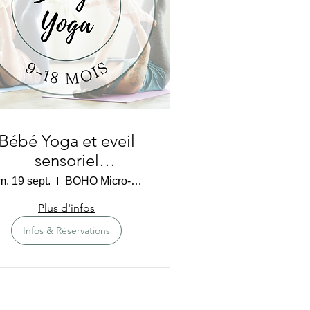
Bébé Yoga et eveil
sensoriel
SNOEZELEN (9-18
m. 19 sept.
BOHO Micro-Crèche
mois) - Cugnaux
Plus d'infos
Infos & Réservations