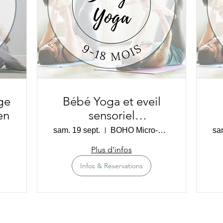
ge
Bébé Yoga et eveil
en
sensoriel
SNOEZELEN (9-18
sam. 19 sept.
BOHO Micro-Crèche
sa
mois) - Cugnaux
Plus d'infos
Infos & Réservations