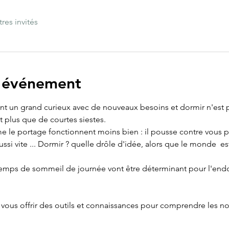
tres invités
l'événement
t un grand curieux avec de nouveaux besoins et dormir n'est plu
t plus que de courtes siestes.
 le portage fonctionnent moins bien : il pousse contre vous po
ussi vite ... Dormir ? quelle drôle d'idée, alors que le monde  e
 temps de sommeil de journée vont être déterminant pour l'endo
 vous offrir des outils et connaissances pour comprendre les n