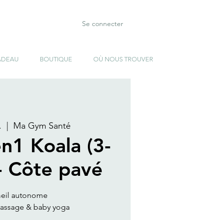
Se connecter
ADEAU
BOUTIQUE
OÙ NOUS TROUVER
.
  |  
Ma Gym Santé
en1 Koala (3-
- Côte pavé
eil autonome