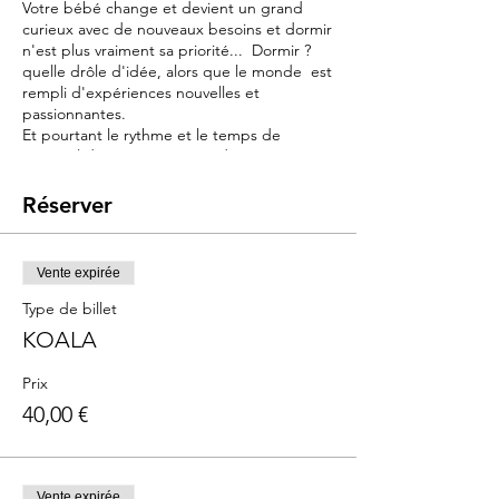
Votre bébé change et devient un grand
curieux avec de nouveaux besoins et dormir
n'est plus vraiment sa priorité... Dormir ?
quelle drôle d'idée, alors que le monde est
rempli d'expériences nouvelles et
passionnantes.
Et pourtant le rythme et le temps de
sommeil de journée va être déterminant
pour l'endormissement et la qualité de la
nuit à venir..
Réserver
Objectif :
Ce cours a pour objectif de vous offrir des
Vente expirée
outils et connaissances pour comprendre
les nouveaux besoins de votre bébé et vous
Type de billet
y adapter.
KOALA
- Répondre à son grand besoin d'éveil :
stimuler sans sur stimuler
Prix
- Favoriser les siestes et la qualité du
40,00 €
sommeil
- Trouver les clés pour lui apprendre à
s'endormir seul et en sécurité.
Vente expirée