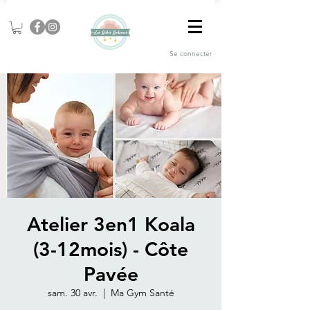
Se connecter
Atelier 3en1 Koala
(3-12mois) - Côte
Pavée
sam. 30 avr.
  |  
Ma Gym Santé