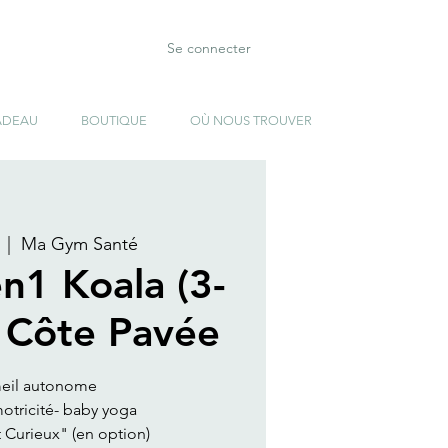
Se connecter
ADEAU
BOUTIQUE
OÙ NOUS TROUVER
  |  
Ma Gym Santé
en1 Koala (3-
- Côte Pavée
eil autonome
otricité- baby yoga
t Curieux" (en option)