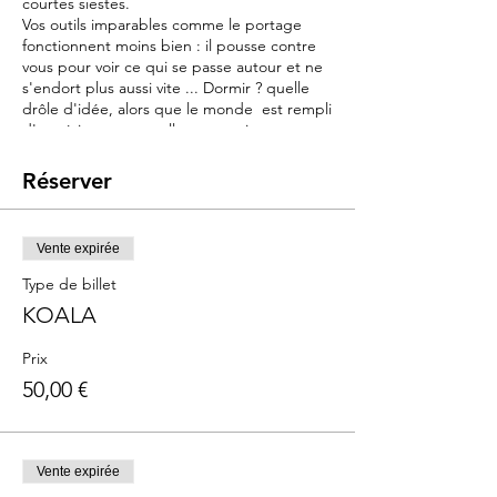
courtes siestes.
Vos outils imparables comme le portage
fonctionnent moins bien : il pousse contre
vous pour voir ce qui se passe autour et ne
s'endort plus aussi vite ... Dormir ? quelle
drôle d'idée, alors que le monde est rempli
d'expériences nouvelles et passionnantes.
Et pourtant le rythme et le temps de
sommeil de journée vont être déterminant
Réserver
pour l'endormissement et la qualité de la
nuit à venir..
Vente expirée
Objectif :
Ce cours a pour objectif de vous offrir des
Type de billet
outils et connaissances pour comprendre
KOALA
les nouveaux besoins de votre bébé et vous
y adapter.
Prix
- Répondre à son grand besoin d'éveil :
50,00 €
stimuler sans sur stimuler
- Favoriser les siestes et la qualité du
sommeil
- Trouver les clés pour lui apprendre à
s'endormir seul et en sécurité.
Vente expirée