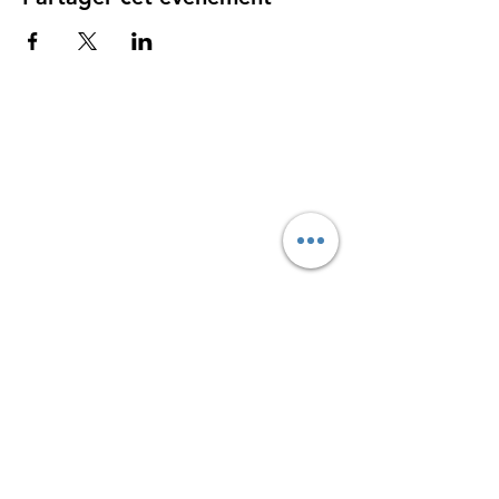
des dernières avancées en
neurosciences : 1h30
Pour qui :
Parents de bébé à partir de 3
mois
Lieu : Salle Ma Gym Santé, parking attenant
Bonus
: A la suite de votre atelier, ce même
cours version "vidéo en ligne" vous sera
offert