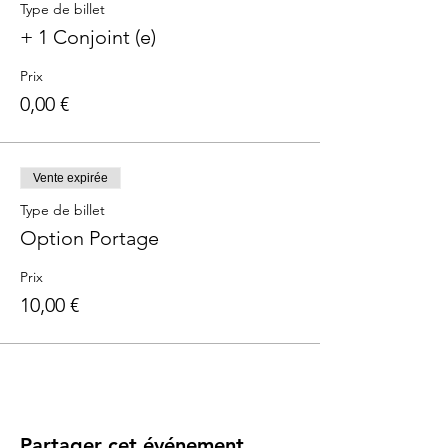
Type de billet
Contenu et outils :
+ 1 Conjoint (e)
motricité
: massage & Baby yoga
un moment de détente pour
Prix
prédisposer bébé au sommeil,
0,00 €
des exercices de baby yoga pour
répondre à son besoin d'éveil
sensori-moteur,
zoom sur l'espace de motricité et les
Vente expirée
jeux d'éveils sensoriels : 45mn
Type de billet
Option Portage
Sommeil
: Objectif sieste et
Prix
acquisition du sommeil autonome
l'importance des siestes, le rythme de
10,00 €
journée, les outils d'éveils favorisant le
sommeil & la fonction du lâcher prise
. Favoriser la qualité du sommeil de
jour et de nuit
Apprendre à son bébé à s'endormir
seul et en sécurité grâce à de
nombreuses mesures avec l'appui
Partager cet événement