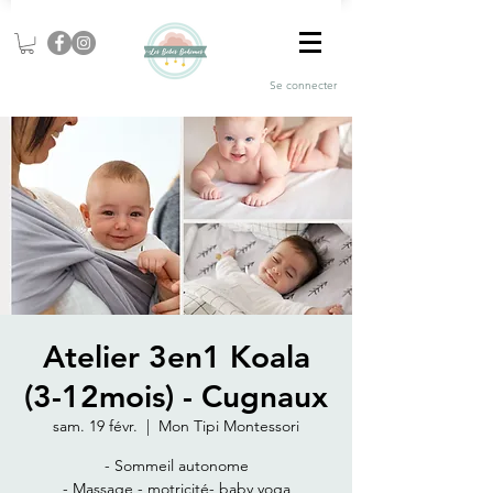
Se connecter
Atelier 3en1 Koala
(3-12mois) - Cugnaux
sam. 19 févr.
  |  
Mon Tipi Montessori
- Sommeil autonome
- Massage - motricité- baby yoga