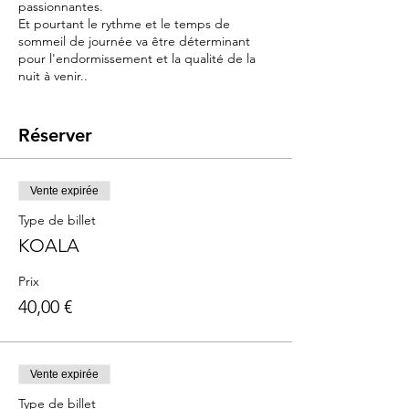
passionnantes.
Et pourtant le rythme et le temps de
sommeil de journée va être déterminant
pour l'endormissement et la qualité de la
nuit à venir..
Objectif :
Ce cours a pour objectif de vous offrir des
Réserver
outils et connaissances pour comprendre
les nouveaux besoins de votre bébé et vous
y adapter.
Vente expirée
- Répondre à son grand besoin d'éveil :
stimuler sans sur stimuler
Type de billet
- Favoriser les siestes et la qualité du
KOALA
sommeil
- Trouver les clés pour lui apprendre à
Prix
s'endormir seul et en sécurité.
40,00 €
​
Contenu :
massage n°2
: un moment de
détente pour prédisposer bébé au
Vente expirée
sommeil et répondre à son besoin
Type de billet