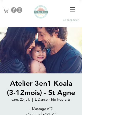
Se connecter
Atelier 3en1 Koala
(3-12mois) - St Agne
sam. 25 juil.
  |  
L Danse - hip hop arts
- Massage n°2
- Sommeil n°2+n°3