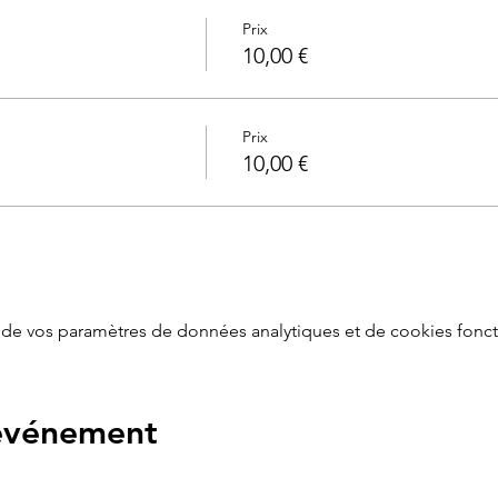
oin d'éveil et favoriser les siestes. : 1h
Prix
 partir de 2,5 mois
10,00 €
Prix
10,00 €
de vos paramètres de données analytiques et de cookies fonct
 événement