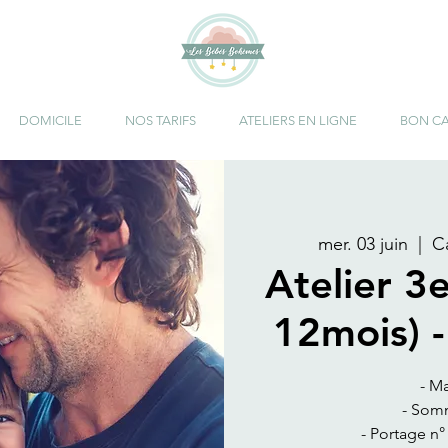
DOMICILE
NOS TARIFS
ATELIERS EN LIGNE
BON C
mer. 03 juin
  |  
C
Atelier 3
12mois) -
- M
- Som
- Portage n°