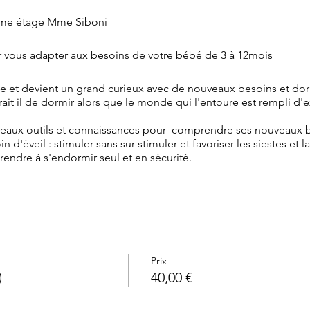
me étage Mme Siboni
 vous adapter aux besoins de votre bébé de 3 à 12mois
 et devient un grand curieux avec de nouveaux besoins et dorm
rait il de dormir alors que le monde qui l'entoure est rempli d'
ux outils et connaissances pour comprendre ses nouveaux bes
d'éveil : stimuler sans sur stimuler et favoriser les siestes et l
prendre à s'endormir seul et en sécurité.
ent de détente pour prédisposer bébé au sommeil et répondr
n
Objectif sieste et acquisition du sommeil autonome
es, le rythme de journée, les outils d'éveils favorisant le sommei
Prix
ualité du sommeil de jour et de nuit , apprendre à son bébé à s'e
)
40,00 €
 mesures avec l'appui des dernières avancées en neuroscience
 +10€) : portage pour les curieux en ouverture vers l'extérieur 