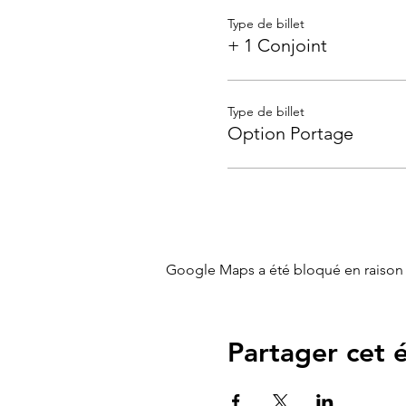
répondre à son fort bes
Type de billet
Pour qui :
Parents de bébé à
+ 1 Conjoint
Type de billet
Option Portage
Google Maps a été bloqué en raison 
Partager cet