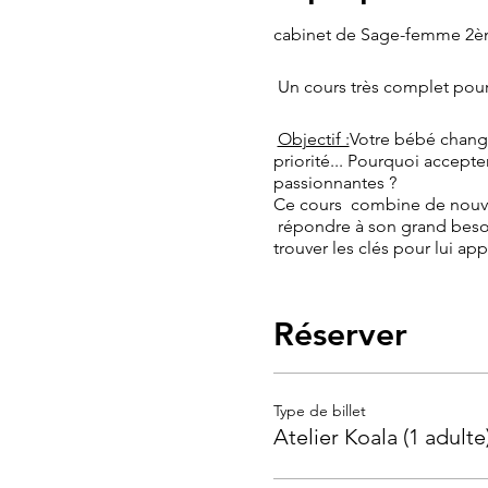
cabinet de Sage-femme 2è
Un cours très complet pour
Objectif :
Votre bébé change
priorité... Pourquoi accepte
passionnantes ?
Ce cours combine de nouvea
répondre à son grand besoin 
trouver les clés pour lui ap
​
Contenu :
Réserver
massage n°2
: un mom
sensori-moteur : 45m
sommeil n° 2 + n°3
: 
l'importance des siest
Type de billet
prise . Favoriser la q
Atelier Koala (1 adulte
grâce à de nombreuses
portage n° 3
(en option