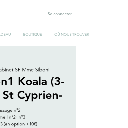
Se connecter
ADEAU
BOUTIQUE
OÙ NOUS TROUVER
abinet SF Mme Siboni
en1 Koala (3-
 St Cyprien-
assage n°2
meil n°2+n°3
 3 (en option +10€)