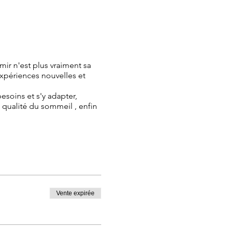
ir n'est plus vraiment sa
expériences nouvelles et
oins et s'y adapter,
a qualité du sommeil , enfin
e à son besoin d'éveil
l & la fonction du lâcher
Vente expirée
ndormir seul et en sécurité
s : 1h30
. L'outil indispensable pour