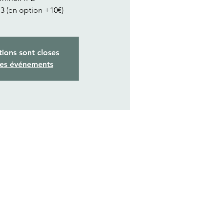
 3 (en option +10€)
tions sont closes
res événements