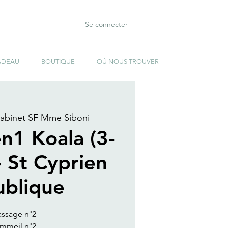
Se connecter
ADEAU
BOUTIQUE
OÙ NOUS TROUVER
abinet SF Mme Siboni
en1 Koala (3-
- St Cyprien
blique
assage n°2
ommeil n°2