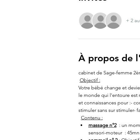
+ 2 au
À propos de 
cabinet de Sage-femme 2è
Objectif :
Votre bébé change et devien
le monde qui l'entoure est
et connaissances pour :- co
stimuler sans sur stimuler- f
  ​
Contenu :
massage n°2
  : un mom
sensori-moteur  : 45mn