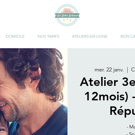
DOMICILE
NOS TARIFS
ATELIERS EN LIGNE
BON C
mer. 22 janv.
  |  
C
Atelier 3
12mois) 
Répu
- M
- S