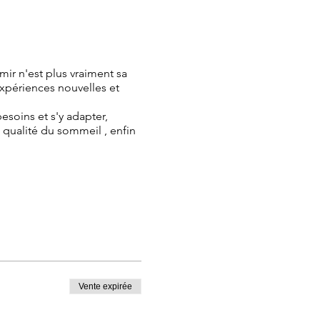
ir n'est plus vraiment sa
expériences nouvelles et
oins et s'y adapter,
a qualité du sommeil , enfin
e à son besoin d'éveil
l & la fonction du lâcher
ndormir seul et en sécurité
s : 1h30
Vente expirée
. L'outil indispensable pour