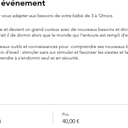
l'événement
 vous adapter aux besoins de votre bébé de 3 à 12mois
 et devient un grand curieux avec de nouveaux besoins et dorm
rait il de dormir alors que le monde qui l'entoure est rempli d'
ux outils et connaissances pour comprendre ses nouveaux bes
d'éveil : stimuler sans sur stimuler et favoriser les siestes et l
prendre à s'endormir seul et en sécurité.
ent de détente pour prédisposer bébé au sommeil et répondr
n
Objectif sieste et acquisition du sommeil autonome
es, le rythme de journée, les outils d'éveils favorisant le sommei
ualité du sommeil de jour et de nuit , apprendre à son bébé à s'e
 mesures avec l'appui des dernières avancées en neuroscience
Prix
 +10€) : portage pour les curieux en ouverture vers l'extérieur 
)
40,00 €
oin d'éveil et favoriser les siestes. : 1h