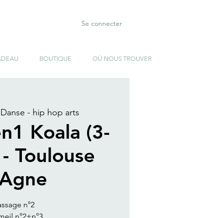
Se connecter
ADEAU
BOUTIQUE
OÙ NOUS TROUVER
 Danse - hip hop arts
en1 Koala (3-
 - Toulouse
-Agne
assage n°2
meil n°2+n°3