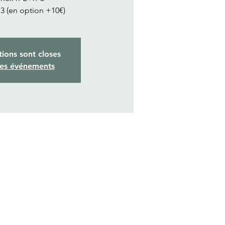
 3 (en option +10€)
tions sont closes
res événements