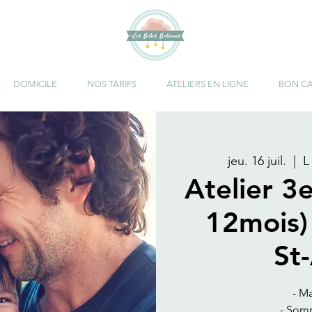
DOMICILE
NOS TARIFS
ATELIERS EN LIGNE
BON C
jeu. 16 juil.
  |  
L
Atelier 3
12mois)
St
- M
- Som