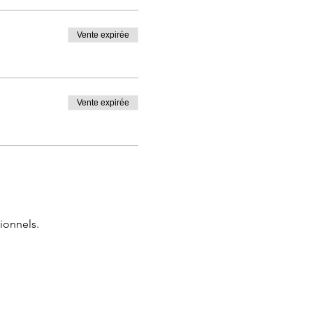
Vente expirée
ou passer sous le porche du
Vente expirée
e !!!
ionnels.