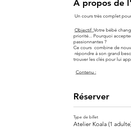
À propos de 
Un cours très complet pour
Objectif :
Votre bébé change
priorité... Pourquoi accepte
passionnantes ?
Ce cours combine de nouvea
répondre à son grand besoin 
trouver les clés pour lui ap
​
Contenu :
massage n°2
: un mom
sensori-moteur : 45m
Réserver
sommeil n° 2 + n°3
: 
l'importance des siest
prise . Favoriser la q
grâce à de nombreuses
Type de billet
portage n° 3
(en option
Atelier Koala (1 adulte
répondre à son fort bes