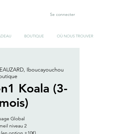
Se connecter
ADEAU
BOUTIQUE
OÙ NOUS TROUVER
AUZARD, Iboucayouchou
outique
en1 Koala (3-
mois)
sage Global
eil niveau 2
 (en option +10€)