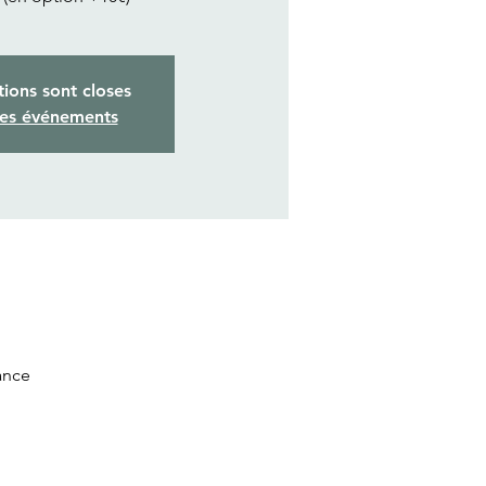
tions sont closes
res événements
ance