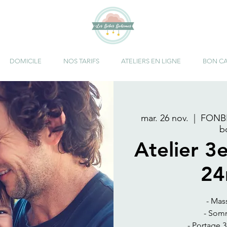
DOMICILE
NOS TARIFS
ATELIERS EN LIGNE
BON C
mar. 26 nov.
  |  
FONBE
b
Atelier 3
24
- Mas
- Somm
- Portage 3