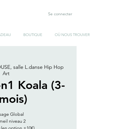
Se connecter
ADEAU
BOUTIQUE
OÙ NOUS TROUVER
SE, salle L.danse Hip Hop
Art
en1 Koala (3-
mois)
sage Global
eil niveau 2
 (en option +10€)