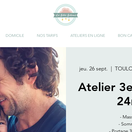
DOMICILE
NOS TARIFS
ATELIERS EN LIGNE
BON C
jeu. 26 sept.
  |  
TOULOU
Atelier 3
24
- Mas
- Somm
- Portage 3