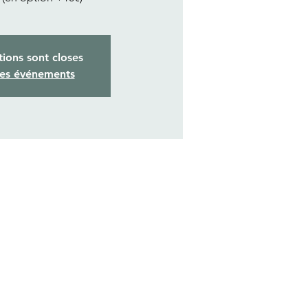
tions sont closes
res événements