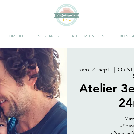
DOMICILE
NOS TARIFS
ATELIERS EN LIGNE
BON C
sam. 21 sept.
  |  
Qu.ST
Atelier 3
24
- Mas
- Somm
- Portage 3