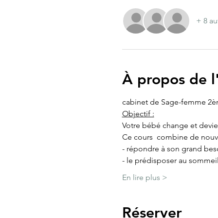
+ 8 au
À propos de 
cabinet de Sage-femme 2è
Objectif :
Votre bébé change et devie
Ce cours  combine de nouve
- répondre à son grand beso
- le prédisposer au sommei
En lire plus >
Réserver