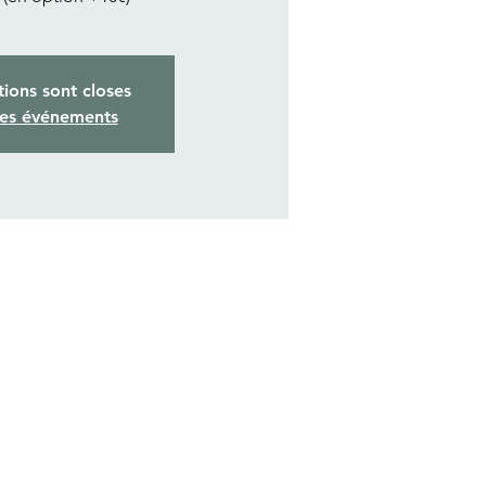
tions sont closes
res événements