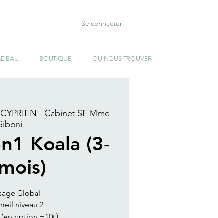
Se connecter
ADEAU
BOUTIQUE
OÙ NOUS TROUVER
 CYPRIEN - Cabinet SF Mme
Siboni
en1 Koala (3-
mois)
sage Global
eil niveau 2
 (en option +10€)