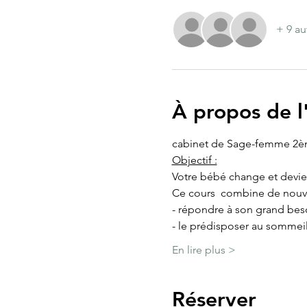
+ 9 au
À propos de 
cabinet de Sage-femme 2è
Objectif :
Votre bébé change et devie
Ce cours  combine de nouve
- répondre à son grand beso
- le prédisposer au sommei
En lire plus >
Réserver