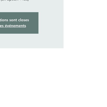
tions sont closes
res événements