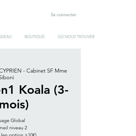
Se connecter
ADEAU
BOUTIQUE
OÙ NOUS TROUVER
CYPRIEN - Cabinet SF Mme
Siboni
en1 Koala (3-
mois)
sage Global
eil niveau 2
 (en option +10€)