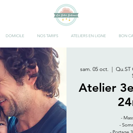
DOMICILE
NOS TARIFS
ATELIERS EN LIGNE
BON C
sam. 05 oct.
  |  
Qu.ST 
Atelier 3
24
- Mas
- Somm
- Portage 3