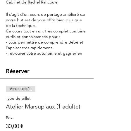
Cabinet de Rachel Rancoule
Il s'agit d'un cours de portage amélioré car
notre but est de vous offrir bien plus que
de la technique.
Ce cours tout en un, très complet combine
outils et connaissances pour :
- vous permettre de comprendre Bébé et
l'apaiser très rapidement
- retrouver votre autonomie et gagner en
temps de repos
- retrouver la notice du bébé qui semble
avoir été perdue pendant la livraison
Réserver
Contenu :
> portage niveau 1 : l'outil principal du
Vente expirée
cours : indispensable pour soulager vos bras
Type de billet
et apaiser bébé
> sommeil niveau 1 : connaissances, outils et
Atelier Marsupiaux (1 adulte)
astuces pour endormir bébé et le poser
sans le réveiller
Prix
> les pleurs : les reconnaître pour vite les
30,00 €
apaiser avec le langage corporel