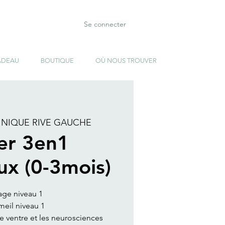
Se connecter
ADEAU
BOUTIQUE
OÙ NOUS TROUVER
INIQUE RIVE GAUCHE
ier 3en1
ux (0-3mois)
age niveau 1
eil niveau 1
de ventre et les neurosciences