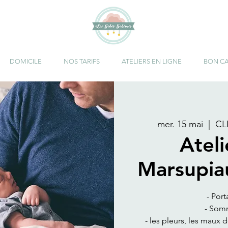
DOMICILE
NOS TARIFS
ATELIERS EN LIGNE
BON C
mer. 15 mai
  |  
CL
Atel
Marsupia
- Port
- Somm
- les pleurs, les maux 