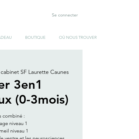
Se connecter
ADEAU
BOUTIQUE
OÙ NOUS TROUVER
cabinet SF Laurette Caunes
ier 3en1
ux (0-3mois)
s combiné :
age niveau 1
eil niveau 1
de ventre et les neurosciences