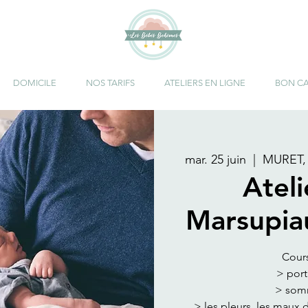
DOMICILE
NOS TARIFS
ATELIERS EN LIGNE
BON C
mar. 25 juin
  |  
MURET, 
Atel
Marsupia
Cour
> port
> somm
> les pleurs, les maux 