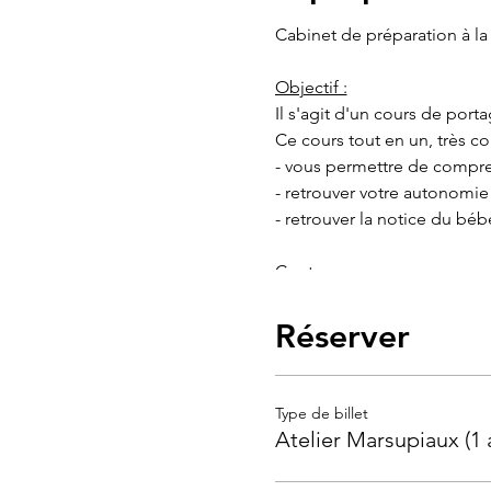
Cabinet de préparation à la
Objectif :
Il s'agit d'un cours de port
Ce cours tout en un, très c
- vous permettre de compre
- retrouver votre autonomi
- retrouver la notice du béb
Contenu :
> portage niveau 1 : l'outil
> sommeil niveau 1 : connais
Réserver
> les pleurs : les reconnaît
> les maux de ventre : astu
> les connaissances en neur
Type de billet
de l’entourage familial avec
Atelier Marsupiaux (1 
Pour qui :