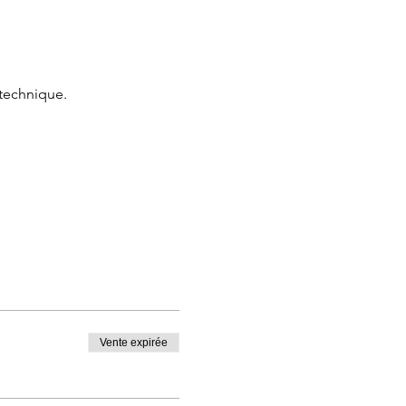
 technique.
aiser bébé
e réveiller
 bébé, faire face au propos
Vente expirée
outes