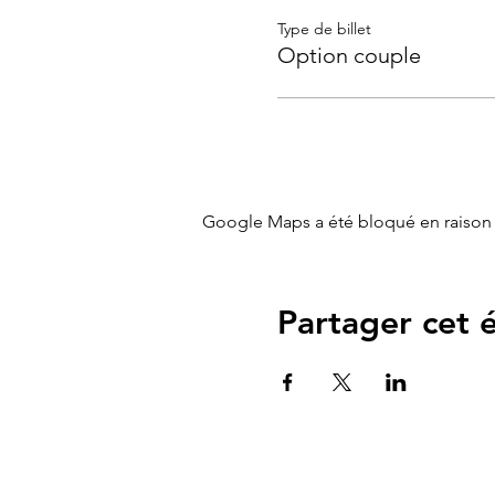
Futurs parents dès le 7ème
Type de billet
et parents de bébé de 0 à 3
Option couple
Durée
: 2h
Google Maps a été bloqué en raison 
Partager cet