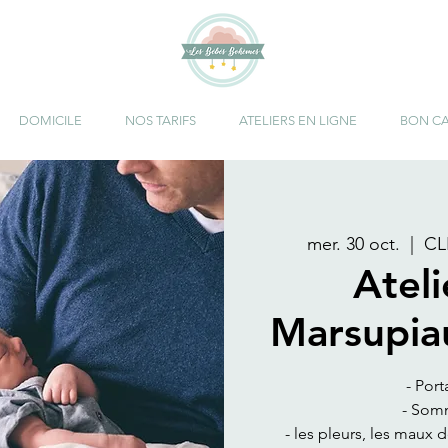
DOMICILE
NOS TARIFS
ATELIERS EN LIGNE
BON C
mer. 30 oct.
  |  
CL
Atel
Marsupia
- Port
- Somm
- les pleurs, les maux 