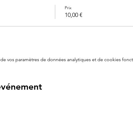
 mois de grossesse
Prix
 mois
10,00 €
de vos paramètres de données analytiques et de cookies fonct
 événement