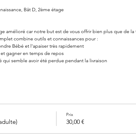
 naissance, Bât D, 2ème étage
age amélioré car notre but est de vous offrir bien plus que de la
omplet combine outils et connaissances pour :
ndre Bébé et l'apaiser très rapidement
e et gagner en temps de repos
é qui semble avoir été perdue pendant la livraison
 principal du cours : indispensable pour soulager vos bras et ap
sances, outils et astuces pour endormir bébé et le poser sans l
re pour vite les apaiser avec le langage corporel
ces pour les soulager
osciences pour éviter les fausses idées et croyances autour de
Prix
 assurance et certitude et vous épargner de la fatigue et des d
adulte)
30,00 €