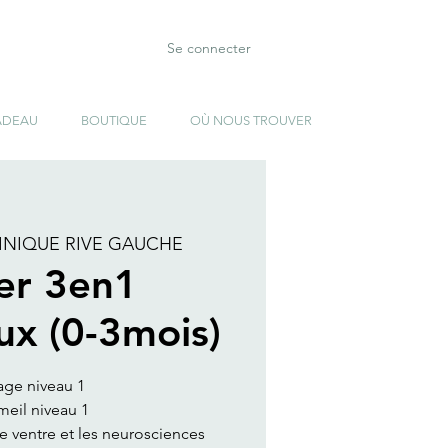
Se connecter
ADEAU
BOUTIQUE
OÙ NOUS TROUVER
INIQUE RIVE GAUCHE
ier 3en1
ux (0-3mois)
age niveau 1
eil niveau 1
de ventre et les neurosciences