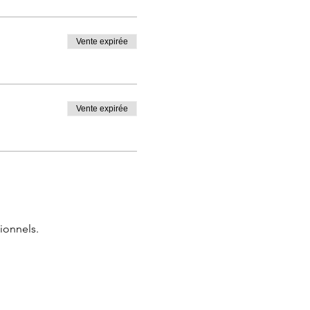
Vente expirée
Vente expirée
ionnels.