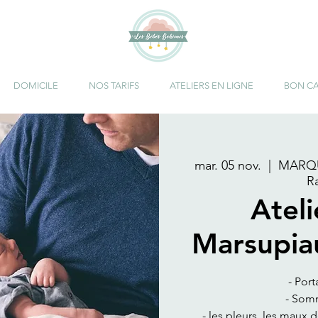
DOMICILE
NOS TARIFS
ATELIERS EN LIGNE
BON C
mar. 05 nov.
  |  
MARQU
R
Atel
Marsupia
- Port
- Somm
- les pleurs, les maux 