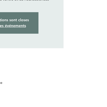
tions sont closes
res événements
ce