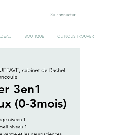
Se connecter
ADEAU
BOUTIQUE
OÙ NOUS TROUVER
EFAVE, cabinet de Rachel
ancoule
ier 3en1
ux (0-3mois)
age niveau 1
eil niveau 1
de ventre et les neurosciences