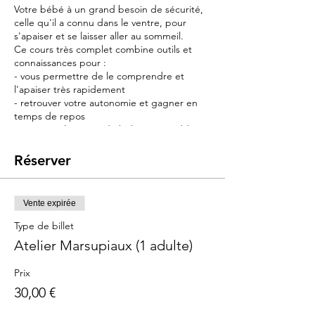
Votre bébé à un grand besoin de sécurité,
celle qu'il a connu dans le ventre, pour
s'apaiser et se laisser aller au sommeil.
Ce cours très complet combine outils et
connaissances pour :
- vous permettre de le comprendre et
l'apaiser très rapidement
- retrouver votre autonomie et gagner en
temps de repos
- retrouver la notice du bébé qui semble
avoir été perdue...
Réserver
Contenu :
> portage niveau 1 : l'outil indispensable
pour soulager vos bras
Vente expirée
> sommeil niveau 1 : connaissances, outils et
astuces pour endormir bébé et le poser
Type de billet
sans le réveiller
Atelier Marsupiaux (1 adulte)
> les pleurs : les reconnaître pour vite les
apaiser avec le langage corporel
Prix
> les maux de ventre : astuces pour les
30,00 €
soulager
> les connaissances en neurosciences pour