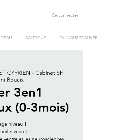
Se connecter
ADEAU
BOUTIQUE
OÙ NOUS TROUVER
ST CYPRIEN - Cabinet SF
ni-Rouaix
ier 3en1
ux (0-3mois)
age niveau 1
eil niveau 1
de ventre et les neurosciences