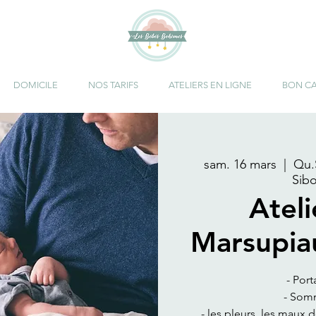
DOMICILE
NOS TARIFS
ATELIERS EN LIGNE
BON C
sam. 16 mars
  |  
Qu.
Sibo
Atel
Marsupia
- Port
- Somm
- les pleurs, les maux 