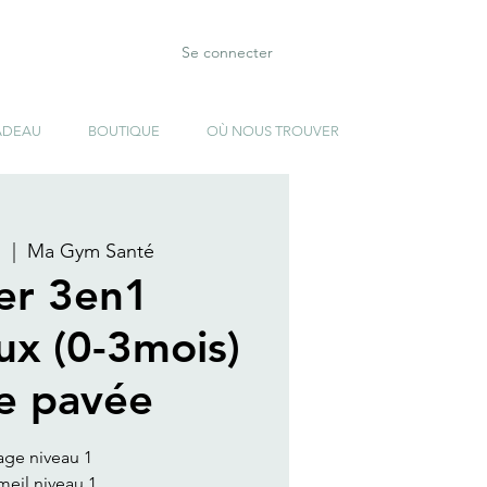
Se connecter
ADEAU
BOUTIQUE
OÙ NOUS TROUVER
.
  |  
Ma Gym Santé
ier 3en1
ux (0-3mois)
te pavée
age niveau 1
eil niveau 1