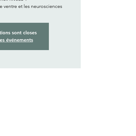
de ventre et les neurosciences
tions sont closes
res événements