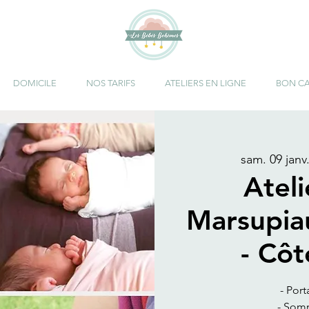
DOMICILE
NOS TARIFS
ATELIERS EN LIGNE
BON C
sam. 09 janv
Atel
Marsupia
- Cô
- Port
- Somm