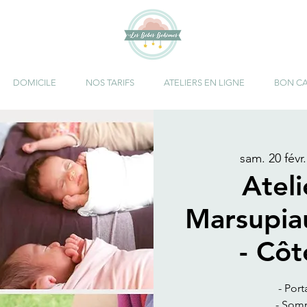
DOMICILE
NOS TARIFS
ATELIERS EN LIGNE
BON C
sam. 20 févr.
Atel
Marsupia
- Cô
- Port
- Somm