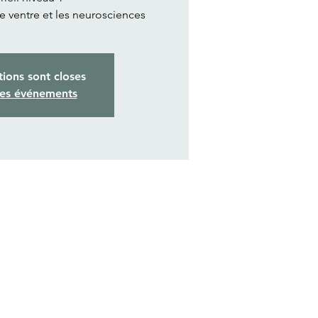
de ventre et les neurosciences
tions sont closes
res événements