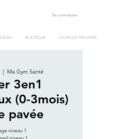
Se connecter
ADEAU
BOUTIQUE
OÙ NOUS TROUVER
  |  
Ma Gym Santé
ier 3en1
ux (0-3mois)
te pavée
age niveau 1
eil niveau 1