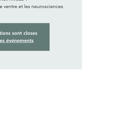
de ventre et les neurosciences
tions sont closes
res événements