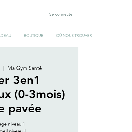
Se connecter
ADEAU
BOUTIQUE
OÙ NOUS TROUVER
s
  |  
Ma Gym Santé
ier 3en1
ux (0-3mois)
te pavée
age niveau 1
eil niveau 1