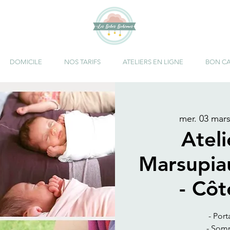
DOMICILE
NOS TARIFS
ATELIERS EN LIGNE
BON C
mer. 03 mar
Atel
Marsupia
- Cô
- Port
- Somm