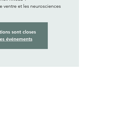
de ventre et les neurosciences
tions sont closes
res événements