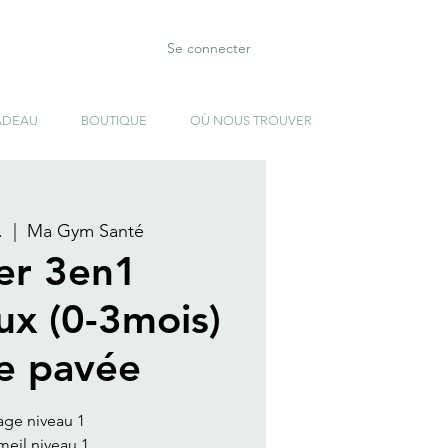
Se connecter
ADEAU
BOUTIQUE
OÙ NOUS TROUVER
.
  |  
Ma Gym Santé
ier 3en1
ux (0-3mois)
te pavée
age niveau 1
eil niveau 1