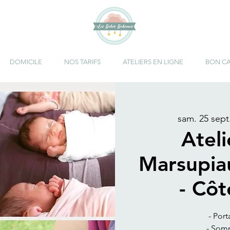
DOMICILE
NOS TARIFS
ATELIERS EN LIGNE
BON C
sam. 25 sept
Atel
Marsupia
- Cô
- Port
- Somm