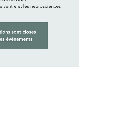
de ventre et les neurosciences
tions sont closes
res événements