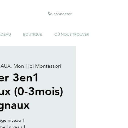
Se connecter
ADEAU
BOUTIQUE
OÙ NOUS TROUVER
UX, Mon Tipi Montessori
ier 3en1
ux (0-3mois)
gnaux
age niveau 1
eil niveau 1