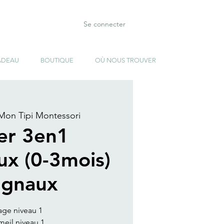
Se connecter
ADEAU
BOUTIQUE
OÙ NOUS TROUVER
Mon Tipi Montessori
ier 3en1
ux (0-3mois)
ugnaux
age niveau 1
eil niveau 1