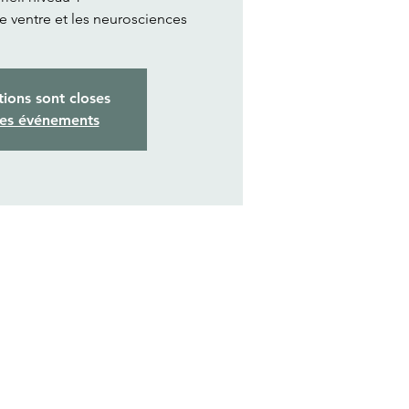
de ventre et les neurosciences
tions sont closes
res événements