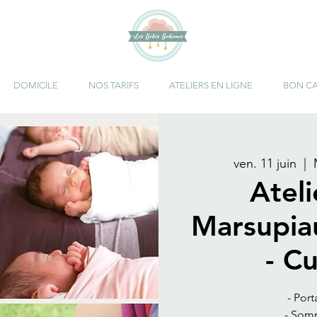
DOMICILE
NOS TARIFS
ATELIERS EN LIGNE
BON C
ven. 11 juin
  |  
Atel
Marsupia
- C
- Port
- Somm