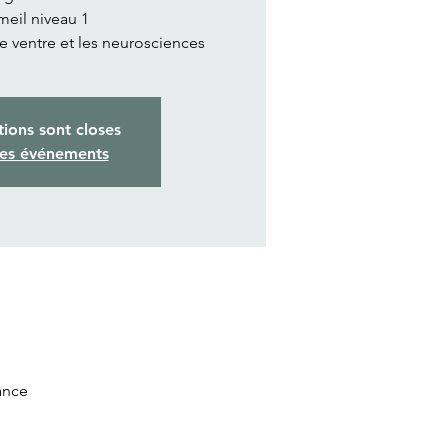
eil niveau 1
de ventre et les neurosciences
tions sont closes
res événements
ance