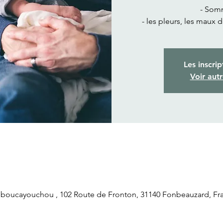
- Somm
- les pleurs, les maux 
Les inscrip
Voir aut
oucayouchou , 102 Route de Fronton, 31140 Fonbeauzard, Fr