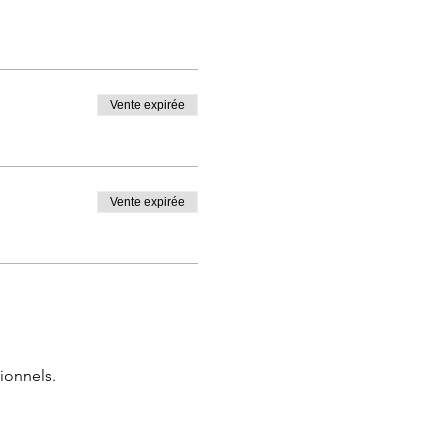
Vente expirée
Vente expirée
ionnels.