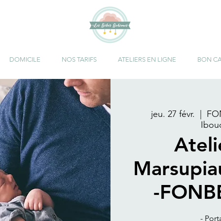
DOMICILE
NOS TARIFS
ATELIERS EN LIGNE
BON C
jeu. 27 févr.
  |  
FO
Ibou
Atel
Marsupia
-FONB
- Port