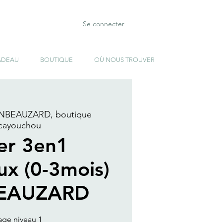
Se connecter
ADEAU
BOUTIQUE
OÙ NOUS TROUVER
NBEAUZARD, boutique
cayouchou
ier 3en1
ux (0-3mois)
EAUZARD
age niveau 1