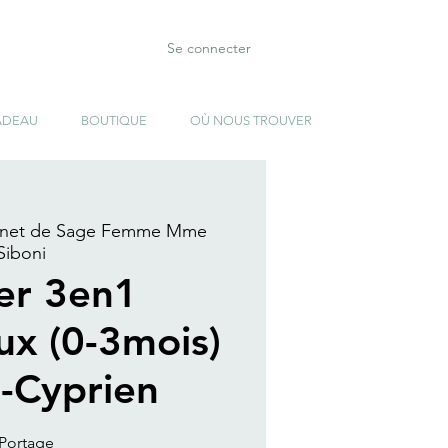
Se connecter
ADEAU
BOUTIQUE
OÙ NOUS TROUVER
inet de Sage Femme Mme
Siboni
ier 3en1
ux (0-3mois)
t-Cyprien
 Portage