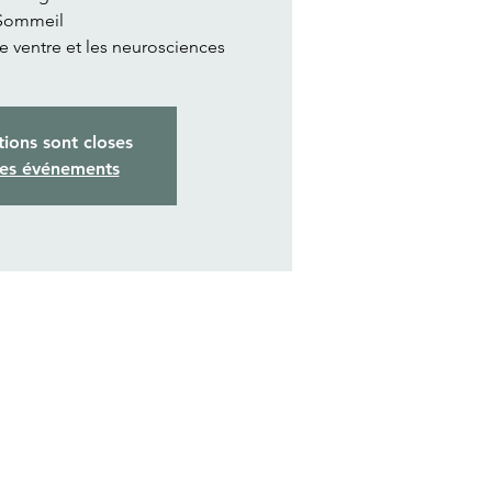
 Sommeil
de ventre et les neurosciences
tions sont closes
res événements