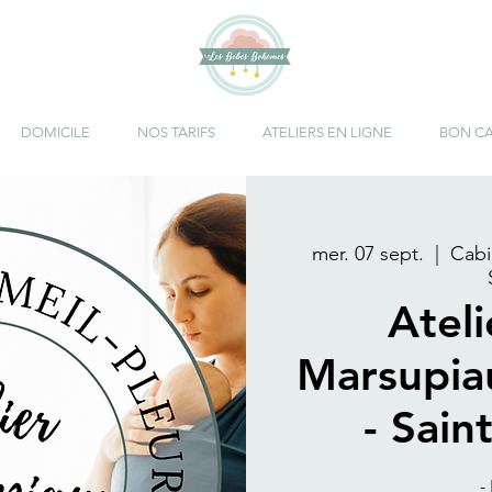
DOMICILE
NOS TARIFS
ATELIERS EN LIGNE
BON C
mer. 07 sept.
  |  
Cab
Atel
Marsupia
- Sain
-