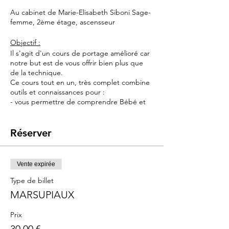
Au cabinet de Marie-Elisabeth Siboni Sage-
femme, 2ème étage, ascensseur
Objectif :
Il s'agit d'un cours de portage amélioré car
notre but est de vous offrir bien plus que
de la technique.
Ce cours tout en un, très complet combine
outils et connaissances pour :
- vous permettre de comprendre Bébé et
l'apaiser très rapidement
- retrouver votre autonomie et gagner en
temps de repos
Réserver
- retrouver la notice du bébé qui semble
avoir été perdue pendant la livraison
Vente expirée
Contenu :
Type de billet
> portage niveau 1 : l'outil principal du
cours : indispensable pour soulager vos bras
MARSUPIAUX
et apaiser bébé
> sommeil niveau 1 : connaissances, outils et
Prix
astuces pour endormir bébé et le poser