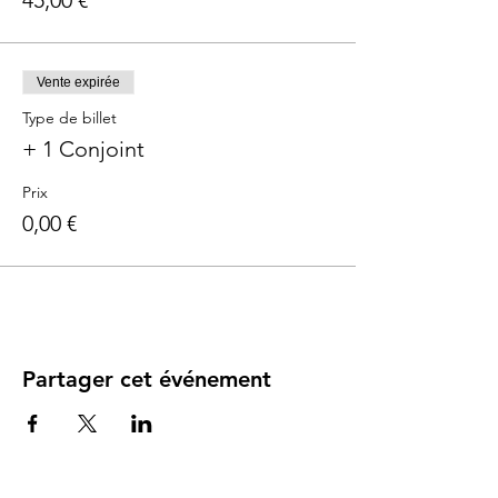
45,00 €
➡️ les maux de ventre : astuces pour les
soulager
➡️ les connaissances en neurosciences pour
éviter les fausses idées et croyances autour
de bébé, faire face au propos de
Vente expirée
l’entourage familial avec assurance et
Type de billet
certitude et vous épargner de la fatigue et
+ 1 Conjoint
des doutes
Pour qui :
Prix
Futurs parents dès le 7ème mois de
0,00 €
grossesse
et parents de bébé de 0 à 3 mois
Lieu
: Cabinet de Sage Femme Mme Siboni,
2ème étage
Durée
: 2h
Partager cet événement
Nouveau: A l'issue de l'atelier, nous vous
offrons un accès gratuit à la version vidéo en
ligne !!!