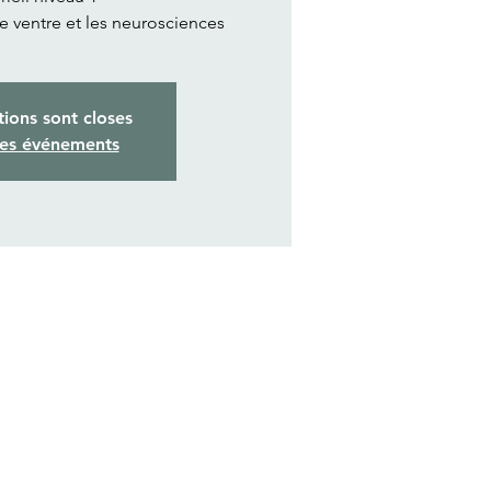
de ventre et les neurosciences
tions sont closes
res événements