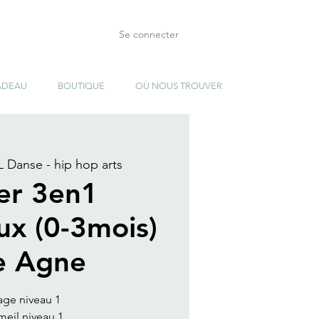
Se connecter
ADEAU
BOUTIQUE
OÙ NOUS TROUVER
L Danse - hip hop arts
ier 3en1
ux (0-3mois)
te Agne
age niveau 1
eil niveau 1