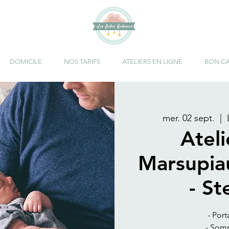
DOMICILE
NOS TARIFS
ATELIERS EN LIGNE
BON C
mer. 02 sept.
  |  
Atel
Marsupia
- S
- Port
- Somm