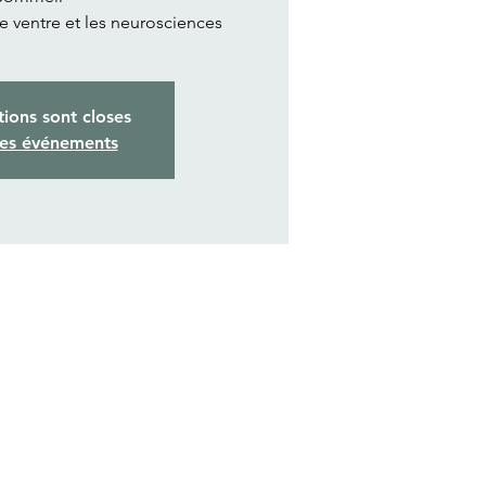
de ventre et les neurosciences
tions sont closes
res événements