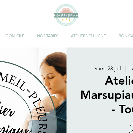
DOMICILE
NOS TARIFS
ATELIERS EN LIGNE
BON C
sam. 23 juil.
  |  
L
Atel
Marsupia
- T
-
-