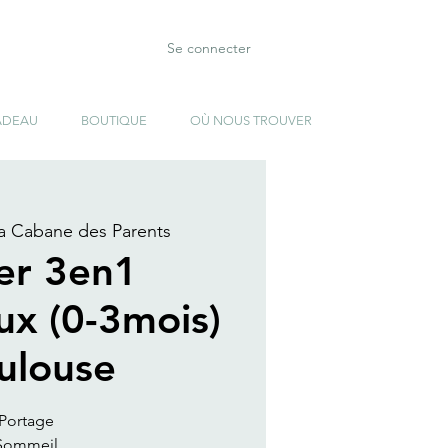
Se connecter
ADEAU
BOUTIQUE
OÙ NOUS TROUVER
a Cabane des Parents
ier 3en1
ux (0-3mois)
oulouse
 Portage
 Sommeil