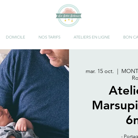
DOMICILE
NOS TARIFS
ATELIERS EN LIGNE
BON C
mar. 15 oct.
  |  
MONTA
Ro
Atel
Marsupi
6
- Porta