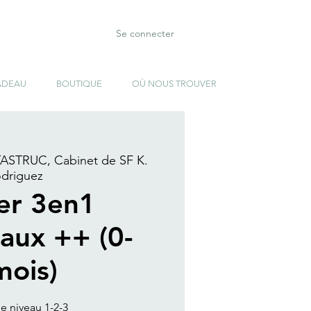
Se connecter
ADEAU
BOUTIQUE
OÙ NOUS TROUVER
STRUC, Cabinet de SF K.
driguez
ier 3en1
aux ++ (0-
mois)
ge niveau 1-2-3