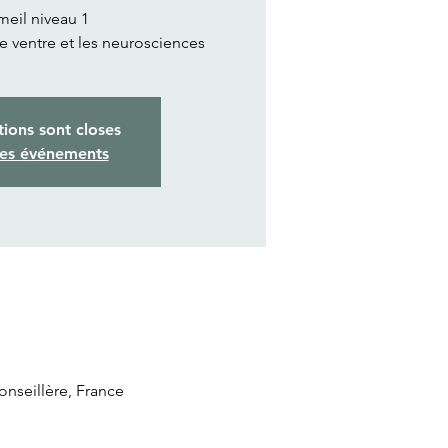
eil niveau 1
de ventre et les neurosciences
tions sont closes
res événements
nseillère, France