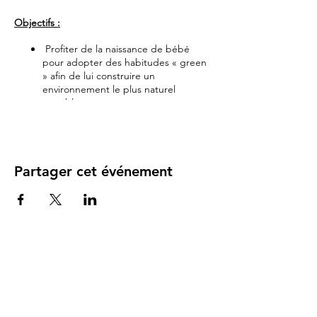
Objectifs :
Profiter de la naissance de bébé
pour adopter des habitudes « green
» afin de lui construire un
environnement le plus naturel
possible
Comprendre et dénicher
l’omniprésence du plastique, nocif
pour la santé et l’environnement
Prendre conscience de la présence
Partager cet événement
de produits toxiques dans les
produits bébé notamment ceux pour
l’hygiène et le soin mais aussi ceux
pour le ménage notamment la lessive
Déjouer les pièges marketing de
l’univers bébé pour s’équiper utile,
minimaliste, malin & sain
Contenu du cours :
✅
Clés pour décrypter les ingrédients