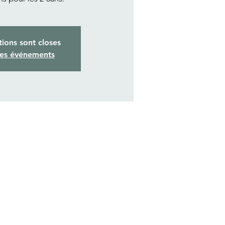
tions sont closes
res événements