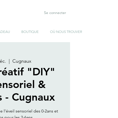
Se connecter
ADEAU
BOUTIQUE
OÙ NOUS TROUVER
éc.
  |  
Cugnaux
réatif "DIY"
ensoriel &
s - Cugnaux
e l’éveil sensoriel des 0-2ans et
s pour les 2-6ans.