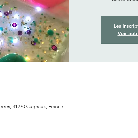
Les inscrip
Voir aut
rres, 31270 Cugnaux, France