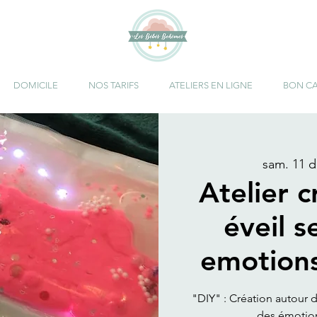
DOMICILE
NOS TARIFS
ATELIERS EN LIGNE
BON C
sam. 11 d
Atelier c
éveil s
emotion
"DIY" : Création autour d
des émotion