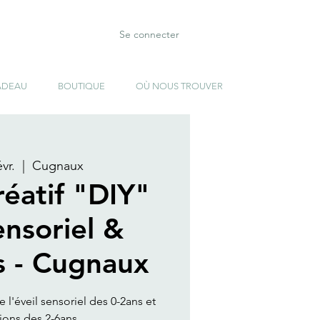
Se connecter
ADEAU
BOUTIQUE
OÙ NOUS TROUVER
vr.
  |  
Cugnaux
réatif "DIY"
ensoriel &
s - Cugnaux
e l'éveil sensoriel des 0-2ans et