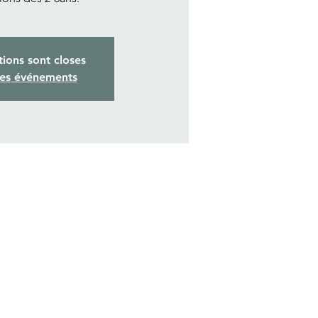
tions sont closes
res événements