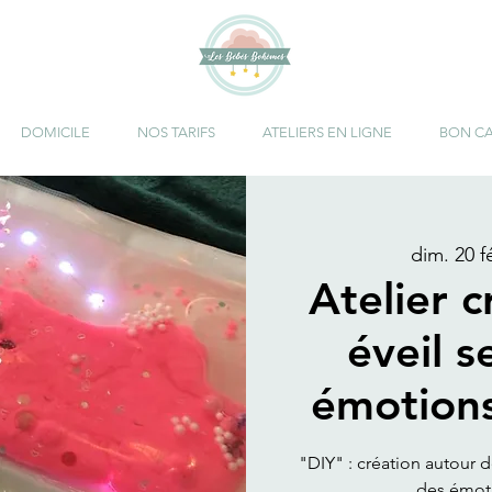
DOMICILE
NOS TARIFS
ATELIERS EN LIGNE
BON C
dim. 20 fé
Atelier c
éveil s
émotion
"DIY" : création autour d