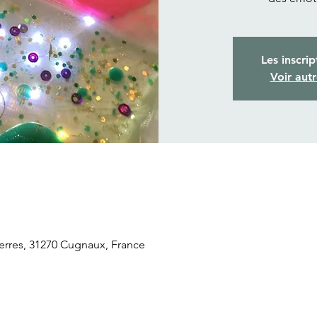
Les inscrip
Voir aut
rres, 31270 Cugnaux, France