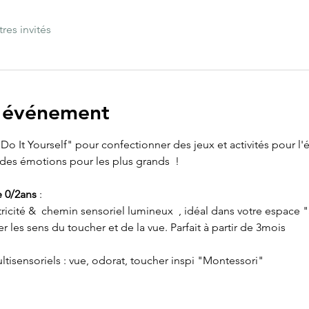
tres invités
l'événement
o It Yourself" pour confectionner des jeux et activités pour l'év
des émotions pour les plus grands  !
e 0/2ans
 :
tricité &  chemin sensoriel lumineux  , idéal dans votre espace 
er les sens du toucher et de la vue. Parfait à partir de 3mois
multisensoriels : vue, odorat, toucher inspi "Montessori"