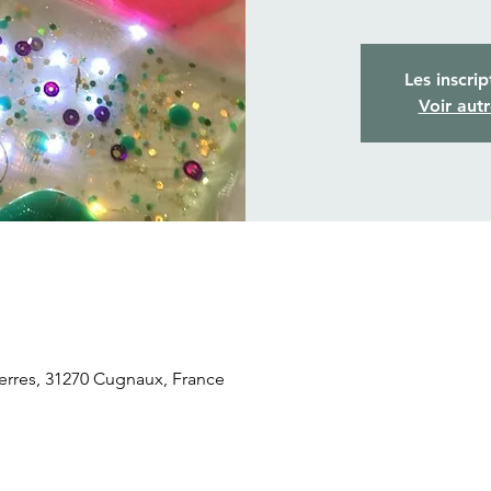
Les inscrip
Voir aut
rres, 31270 Cugnaux, France