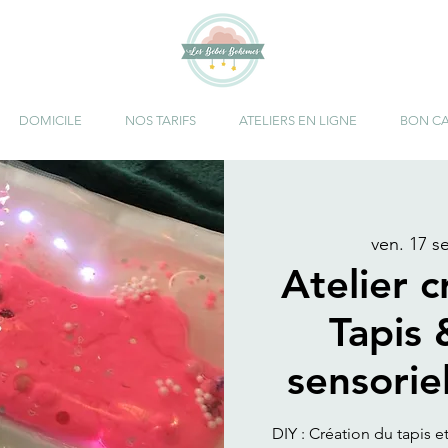
DOMICILE
NOS TARIFS
ATELIERS EN LIGNE
BON C
ven. 17 s
Atelier c
Tapis
sensorie
DIY : Création du tapis 