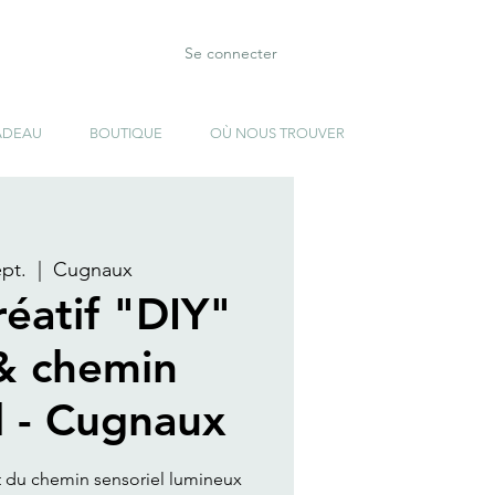
Se connecter
ADEAU
BOUTIQUE
OÙ NOUS TROUVER
ept.
  |  
Cugnaux
réatif "DIY"
 & chemin
l - Cugnaux
et du chemin sensoriel lumineux