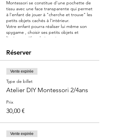
Montessori se constitue d'une pochette de
tissu avec une face transparente qui permet
à l'enfant de jouer à "cherche et trouve" les
petits objets cachés à l'intérieur.
Votre enfant pourra réaliser lui même son
spygame , choisir ses petits objets et
l'univers qu'il souhaite créer .
Cet atelier comme une invitation au voyage,
Réserver
sera pour votre enfant une immersion
sensorielle au coeur de l'été.
Vente expirée
Objectifs :
- Partager un temps de créativité avec son
Type de billet
enfant
Atelier DIY Montessori 2/4ans
- Lui offrir un temps d'exploration
sensorielle
Prix
- Découvrir comment proposer à son enfant
30,00 €
une activité avec la pédagogie Montessori
- Travailler la motricité fine, la mémorisation
et le langage tout en s'amusant
Vente expirée
Contenu :