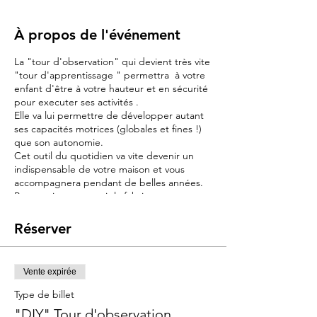
À propos de l'événement
La "tour d'observation" qui devient très vite
"tour d'apprentissage " permettra à votre
enfant d'être à votre hauteur et en sécurité
pour executer ses activités .
Elle va lui permettre de développer autant
ses capacités motrices (globales et fines !)
que son autonomie.
Cet outil du quotidien va vite devenir un
indispensable de votre maison et vous
accompagnera pendant de belles années.
Pourquoi ne pas venir la fabriquer vous
même !
Réserver
Objectif :
Partager un moment convivial autour de la
fabrication d'un "indispensable" de la
Vente expirée
maison
Type de billet
Contenu :
"DIY" Tour d'observation