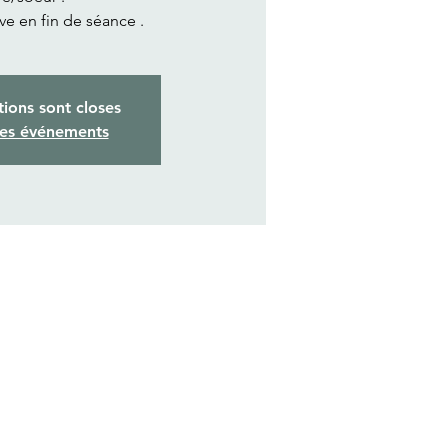
ive en fin de séance .
tions sont closes
res événements