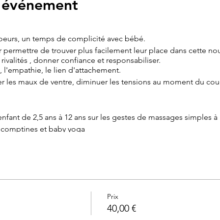
l'événement
 soeurs, un temps de complicité avec bébé.
ur permettre de trouver plus facilement leur place dans cette no
s rivalités , donner confiance et responsabiliser.
 l'empathie, le lien d'attachement.
ser les maux de ventre, diminuer les tensions au moment du co
nfant de 2,5 ans à 12 ans sur les gestes de massages simples 
 comptines et baby yoga
ion d'une bouteille sensorielle de retour au calme
Prix
40,00 €