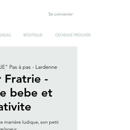
Se connecter
ADEAU
BOUTIQUE
OÙ NOUS TROUVER
E" Pas à pas - Lardenne
 Fratrie -
e bebe et
ativite
e manière ludique, son petit
re/soeur .