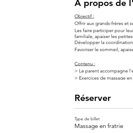
À propos de 
Objectif :
Offrir aux grands-frères et
Les faire participer pour le
familiale, apaiser les petite
Développer la coordination,
Favoriser le sommeil, apai
Contenu :
> Le parent accompagne l'e
> Exercices de massage en
>Activité créative : confect
Réserver
Durée
: 1h
TARIF
: 40€
Type de billet
Massage en fratrie