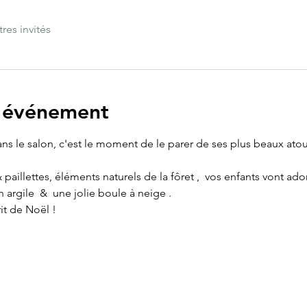
tres invités
l'événement
dans le salon, c'est le moment de le parer de ses plus beaux atou
aillettes, éléments naturels de la fôret ,  vos enfants vont ado
argile  &  une jolie boule à neige .
it de Noël !