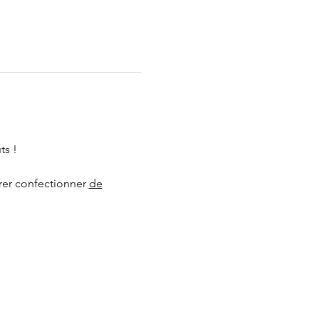
ts !
rer confectionner 
de