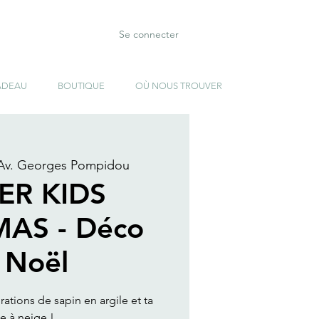
Se connecter
ADEAU
BOUTIQUE
OÙ NOUS TROUVER
Av. Georges Pompidou
ER KIDS
AS - Déco
 Noël
rations de sapin en argile et ta
e à neige !