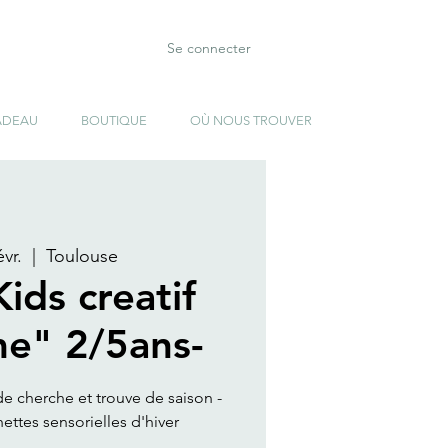
Se connecter
ADEAU
BOUTIQUE
OÙ NOUS TROUVER
vr.
  |  
Toulouse
Kids creatif
e" 2/5ans-
 de cherche et trouve de saison -
ttes sensorielles d'hiver