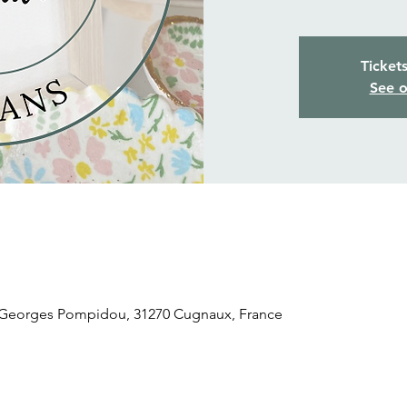
Ticket
See o
 Georges Pompidou, 31270 Cugnaux, France