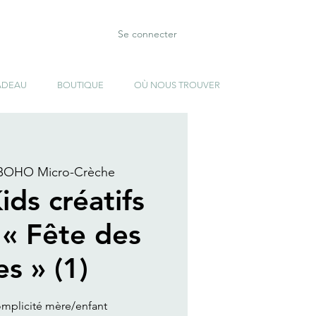
Se connecter
ADEAU
BOUTIQUE
OÙ NOUS TROUVER
BOHO Micro-Crèche
ids créatifs
 « Fête des
s » (1)
omplicité mère/enfant