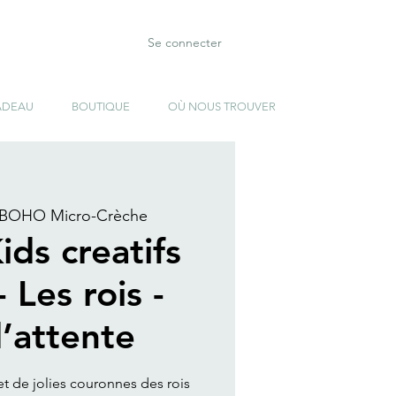
Se connecter
ADEAU
BOUTIQUE
OÙ NOUS TROUVER
BOHO Micro-Crèche
ids creatifs
 Les rois -
d’attente
t de jolies couronnes des rois