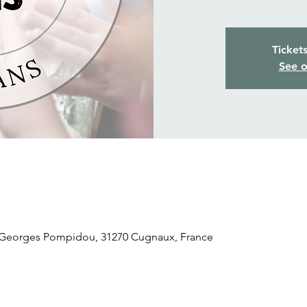
Ticket
See o
 Georges Pompidou, 31270 Cugnaux, France